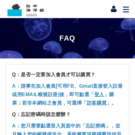
FAQ
Q：是否一定要加入會員才可以購買？
A：請事先加入會員[可用FB、Gmail直接登入註冊
或用EMAIL帳號註冊]後，即可點選「
登入
」購
票；若非本網站之會員，可選擇「
訪客購買
」。
Q：忘記密碼時該怎麼辦？
A：您只需要點選登入頁面中的「忘記密碼」，並
且輸入您的帳號後送出，系統將寄送密碼重設信至