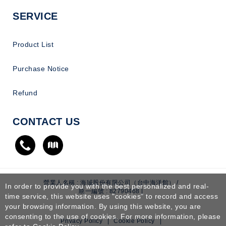
SERVICE
Product List
Purchase Notice
Refund
CONTACT US
營業人名稱 : 海珹股份有限公司（台中海洋館） /
In order to provide you with the best personalized and real-
統一編號 : 82790468 |
time service, this website uses "cookies" to record and access
your browsing information. By using this website, you are
consenting to the use of cookies. For more information, please
Privacy Policy
|
Cookie Policy
|