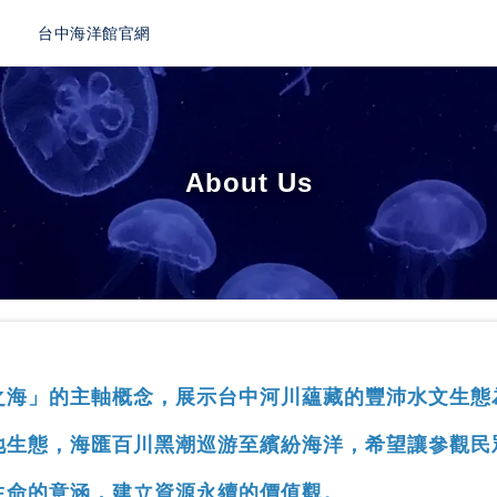
台中海洋館官網
About Us
之海」的主軸概念，展示台中河川蘊藏的豐沛水文生態
地生態，海匯百川黑潮巡游至繽紛海洋，希望讓參觀民
生命的意涵，建立資源永續的價值觀。